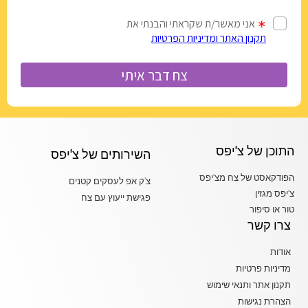
התוכן של צ'יפס
השירותים של צ'יפס
הפודקאסט של צח מצ'יפס
צ'ק אפ לעסקים קטנים
צ'יפס מגזין
פגישת ייעוץ עם צח
טור או סיפור
צרו קשר
אודות
מדיניות פרטיות
תקנון אתר ותנאי שימוש
הצהרת נגישות