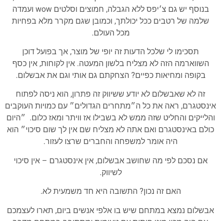
בנוסף יש גם צ׳יפס ללא הגבלה, חמוצים וסלטים wow ועמדה
שלמה של רטבים ככל יכולתך, וכמובן שגם מקרר מלא בפחיות
מכל העולם.
תסכימו לי שלכל הדעות זה יופי של מוצר, אך בפועל דוכן
השווארמה הזה לא מצליח בלשון המעטה. אין לקוחות, אין כסף
בקופה ומחיאות כפיים? הצחקתם גם אותי וגם את אבשלום.
זה לא שאבשלום לא יודע ששיווק זה פתרון, הוא ניסה לפתוח
אינסטגרם, ראה את כל ה״מתחרים הגדולים״ עם כמויות העוקבים
והלייקים והחליט שזה ממש לא בשבילו אז וויתר ומאז כלום. ״היום
כולם באינסטגרם ואם אתה לא מצליח שם אין לך שום סיכוי״ הוא
היה אומר למשפחה והחברים שרצו לעזור.
אם נסכם לפי מה שחושב אבשלום, אין אינסטגרם – אין סיכוי
לשיווק.
האם זה נכון? התשובה היא חד משמעית לא.
אבשלום נמצא במתחם שיש בו אלפי אנשים ביום, תארו לעצמכם