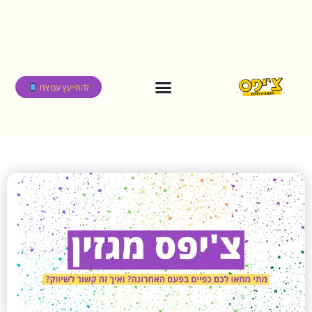
להתייעץ עם צח