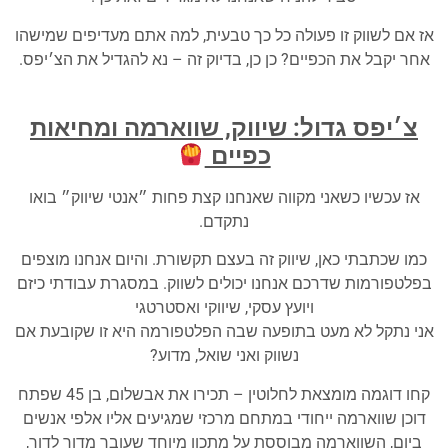
אז אם לשווק זו פעולה כל כך טבעית, למה אתם מעדיפים שמישהו
אחר יקבל את הכפיים? כן כן, בדיוק זה – נא להגדיל את הצ׳יפס.
צ׳יפס גדול: שיווק, שווארמה ומחיאות
כפיים
אז עכשיו כשאני מקווה שאנחנו קצת פחות ״אנטי שיווק״ בואו
נתקדם.
כמו שכתבתי כאן, שיווק זה בעצם תקשורת. והיום אנחנו מוצפים
בפלטפורמות שדרכם אנחנו יכולים לשווק. במסגרת עבודתי כיזם
ויועץ עסקי, שיווקי ואסטרטגי
אני נתקל לא מעט בתופעה שבה הפלטפורמה היא זו שקובעת אם
נשווק ואני שואל, מדוע?
קחו דוגמה מומצאת לחלוטין – תכירו את אבשלום, בן 45 שפתח
דוכן שווארמה ייחודי במתחם מרכזי שמגיעים אליו אלפי אנשים
ביום, השווארמה מבוססת על מתכון מיוחד שעובר מדור לדור,