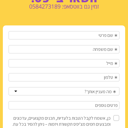
זמין גם בווטסאפ: 0584273189