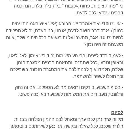
כי ״פחות ציפיות, פחות אכזבות״ בלה בלה בלה.. הנה כמה
דברים שכדאי לכם לדעת:
• אין 100%! זאת אומרת יש. הבורא (איש איש באמונותו יחיה
כמובן). אבל דבר חשוב לדעת, אנחנו, בני האדם, זה לא תפקידנו
להיות 100%. אגב, תחשבו על זה רגע אם הכל היה מושלם, איזה
משעמם זה היה נכון?
• לעמוד בדד ליינים ובביצוע משימות זה דורש אימון. לאט לאט,
ובאופן וטבעי, ככל שתתנסו ותתאמנו בבניית מסגרת הזמן
שלכם, תלמדו איך לבנות לכם את המסגרת הנכונה בשבילכם
וכך תוכלו לשפר ולהשתפר.
• בסוף השבוע, בודקים ורואים מה לא הספקנו, ואם זה נחוץ
ורלוונטי, מעבירים את המשימות לשבוע הבא. ככה פשוט.
לסיום
מקווה שזה נתן לכם ערך ומאחל לכם ההמון הצלחה בבניית
הלו״ז שלכם. לכל שאלה ובקשה, אני כאן לשירותכם בווטסאפ,