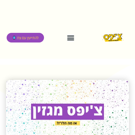
להתייעץ עם צח