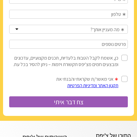
התוכן של צ'יפס