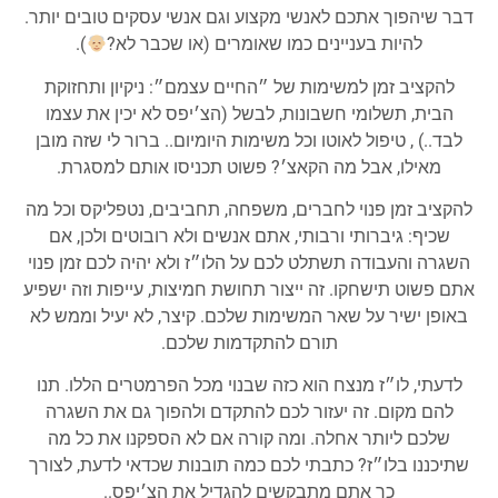
דבר שיהפוך אתכם לאנשי מקצוע וגם אנשי עסקים טובים יותר.
להיות בעניינים כמו שאומרים (או שכבר לא?
).
להקציב זמן למשימות של ״החיים עצמם״: ניקיון ותחזוקת
הבית, תשלומי חשבונות, לבשל (הצ׳יפס לא יכין את עצמו
לבד..) , טיפול לאוטו וכל משימות היומיום.. ברור לי שזה מובן
מאילו, אבל מה הקאצ׳? פשוט תכניסו אותם למסגרת.
להקציב זמן פנוי לחברים, משפחה, תחביבים, נטפליקס וכל מה
שכיף: גיברותי ורבותי, אתם אנשים ולא רובוטים ולכן, אם
השגרה והעבודה תשתלט לכם על הלו״ז ולא יהיה לכם זמן פנוי
אתם פשוט תישחקו. זה ייצור תחושת חמיצות, עייפות וזה ישפיע
באופן ישיר על שאר המשימות שלכם. קיצר, לא יעיל וממש לא
תורם להתקדמות שלכם.
לדעתי, לו״ז מנצח הוא כזה שבנוי מכל הפרמטרים הללו. תנו
להם מקום. זה יעזור לכם להתקדם ולהפוך גם את השגרה
שלכם ליותר אחלה. ומה קורה אם לא הספקנו את כל מה
שתיכננו בלו״ז? כתבתי לכם כמה תובנות שכדאי לדעת, לצורך
כך אתם מתבקשים להגדיל את הצ׳יפס..