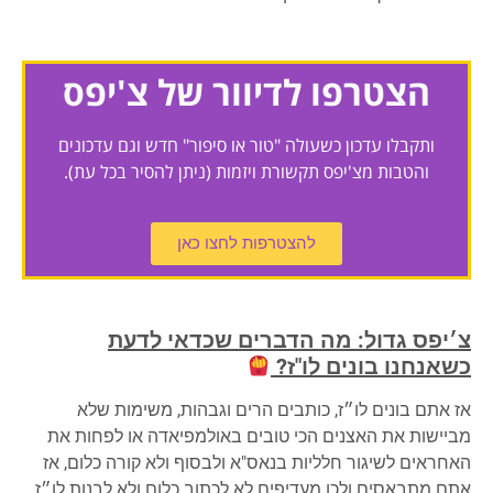
הצטרפו לדיוור של צ'יפס
ותקבלו עדכון כשעולה "טור או סיפור" חדש וגם עדכונים
והטבות מצ'יפס תקשורת ויזמות (ניתן להסיר בכל עת).
להצטרפות לחצו כאן
צ׳יפס גדול: מה הדברים שכדאי לדעת
כשאנחנו בונים לו"ז?
אז אתם בונים לו״ז, כותבים הרים וגבהות, משימות שלא
מביישות את האצנים הכי טובים באולמפיאדה או לפחות את
האחראים לשיגור חלליות בנאס"א ולבסוף ולא קורה כלום, אז
אתם מתבאסים ולכן מעדיפים לא לכתוב כלום ולא לבנות לו״ז