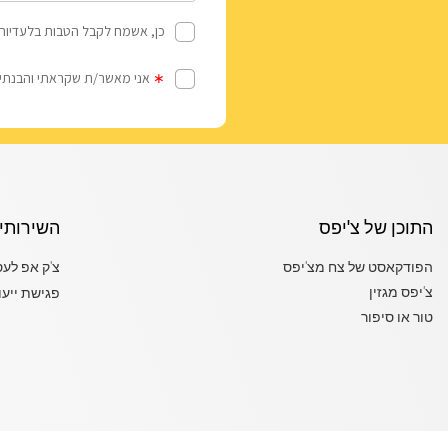
התוכן של צ'יפס
השירותי
הפודקאסט של צח מצ'יפס
צ'ק אפ לע
צ'יפס מגזין
פגישת ייעו
טור או סיפור