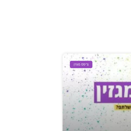
צ'יפס מגזין