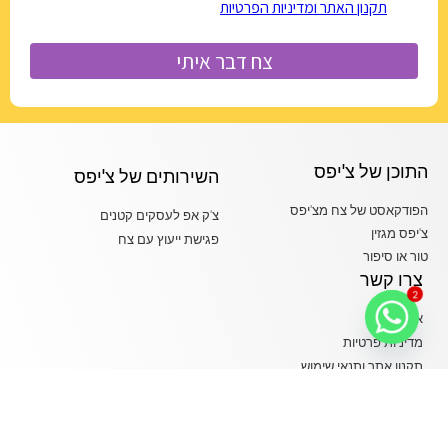
התוכן של צ'יפס
השירותים של צ'יפס
הפודקאסט של צח מצ'יפס
צ'ק אפ לעסקים קטנים
צ'יפס מגזין
פגישת ייעוץ עם צח
טור או סיפור
צרו קשר
2
אודות
מדיניות פרטיות
תקנון אתר ותנאי שימוש
הצהרת נגישות