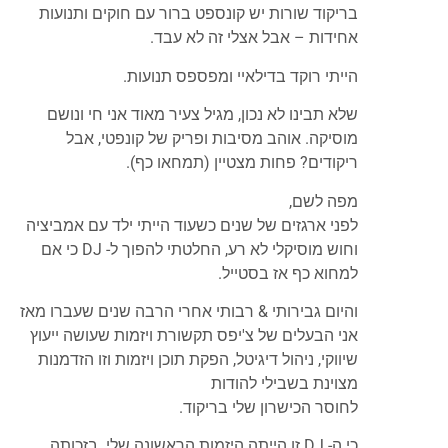
בריקוד שורות יש קונספט ברור עם חוקים ותנועות
אחידות – אבל אצלי זה לא עבד.
הייתי רוקד בדילאיי ומפספס תנועות.
שלא תבינו לא נכון, מגיל צעיר מאוד אני חי ונושם
מוסיקה. אוהב מסיבות ופריק של קונפטי, אבל
ריקודים? פחות מצטיין (תמחאו כף).
מפה לשם,
לפני ארגזים של שנים כשעוד הייתי ילד עם אמביציה
וחוש מוסיקלי לא רע, החלטתי להפוך ל- DJ כי אם
למחוא כף אז בסטייל.
והיום גבירותי & רבותי אחרי הרבה שנים שעברו מאז
אני הבעלים של צ'יפס תקשורת ויזמות שעושה ייעוץ
שיווקי, ניהול דיגיטל, הפקת תוכן ויזמות וזו הזדמנות
מצוינת בשבילי להודות
לחוסר הכישרון שלי בריקוד.
כי ה- DJ זו הייתה היזמות הראשונה שלי. בזכותה