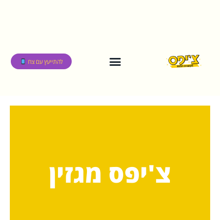
להתייעץ עם צח
צ'יפס מגזין