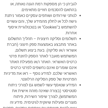
לגביהן כי הן מספקות רמת הגנה נאותה, או
בהתאם להסכמים חוזיים מתאימים.
לנותני שירותים ושותפים עסקיים כאמור ניתנת
גישה לכל או לחלק מהמידע שלך, והם עשויים
להשתמש ב"Cookies" או בטכנולוגיית איסוף
אחרות.
תשלומים וסליקה חיצונית – תהליך התשלום
באתר מתבצע באמצעות ספק חיצוני (חברת
אשראי ו/או סליקה). בעת ביצוע תשלום,
המשתמש מועבר לאתר הספק להזנת פרטי
כרטיס האשראי. האתר ו/או מפעילת האתר
אינם שומרים ואינם נחשפים לפרטי כרטיס
האשראי שלכם. למידע נוסף – ראו את מדיניות
הפרטיות של ספק הסליקה הרלוונטי.
המידע שנאסף עשוי לשמש גם לצורכי ניתוח
סטטיסטי (בצורה שאינה מזהה אישית את
המשתמש), לצורך שיפור השירות, פיתוח
מוצרים ופעילות שיווקית לגיטימית. מידע זה