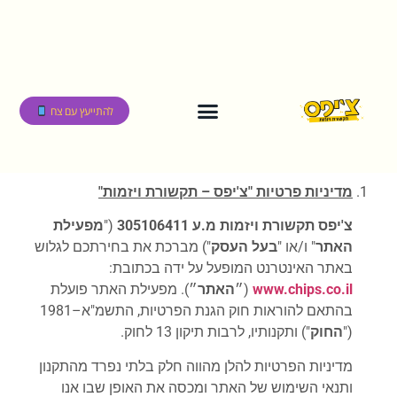
לתוכן
להתייעץ עם צח
מדיניות פרטיות
"
צ'יפס – תקשורת ויזמות
"
צ'יפס תקשורת ויזמות מ.ע 305106411
("
מפעילת
האתר
" ו/או "
בעל העסק
") מברכת את בחירתכם לגלוש
באתר האינטרנט המופעל על ידה בכתובת:
chips.co.il
www.
(״
האתר
״). מפעילת האתר פועלת
בהתאם להוראות חוק הגנת הפרטיות, התשמ"א–1981
("
החוק
") ותקנותיו, לרבות תיקון 13 לחוק.
מדיניות הפרטיות להלן מהווה חלק בלתי נפרד מהתקנון
ותנאי השימוש של האתר ומכסה את האופן שבו אנו