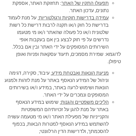
תפעולו התקין של האתר
: תחזוקת האתר, אספקת
נתונים, עדכון האתר.
עמידה בדרישות חוקיות ורגולטוריות:
על מנת לעמוד
בדרישת כל חוק ו/או תקנה לרבות דרישת כל רשות
שלטונית ו/או כל פעולה שהאתר ו/או מי מטעמו
נדרשים על פי חוק לבצע בין אם בעקבות אופי
השירותים המסופקים על ידי האתר ובין אם בכלל.
לדוגמא: שמירת מסמכים, תיעוד עסקאות ופניות ואופן
טיפולן.
מניעת הונאות ואבטחת מידע:
עיבוד, סקירה, דגימה
וניהול של המידע הנאסף באתר על מנת לזהות ולמנוע
הונאות ושימוש לרעה באתר, במידע ו/או בשירותים
המסופקים ונמכרים על ידי האתר.
הליכים משפטיים והגנות:
שימוש במידע הנאסף
באתר על מנת להגן על זכויותיהם המשפטיות
והקנייניות של מפעילת האתר ו/או מי מטעמה עשויה
להשתמש במידע הנאסף למטרות הבאות, בכפוף
להסכמתך, ולדרישות הדין הרלוונטי;