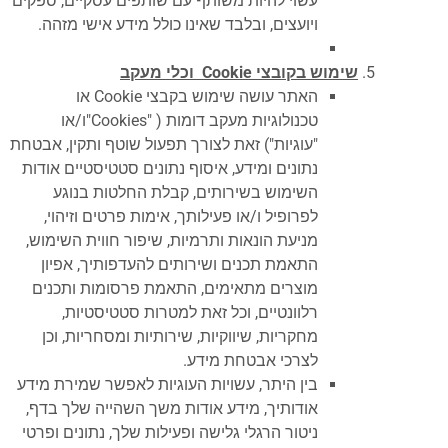
עשוי להיות משותף עם שותפים עסקיים, ספקים
ויועצים, ובלבד שאינו כולל מידע אישי מזהה.
שימוש בקובצי
Cookie
וכלי מעקב
האתר עושה שימוש בקבצי Cookie או
טכנולוגיות מעקב דומות ( "Cookies"ו/או
"עוגיות") זאת לצורך תפעול שוטף ותקין, אבטחת
נתונים ומידע, איסוף נתונים סטטיסטיים אודות
השימוש בשירותים, קבלת החלטות בנוגע
לפרופיל ו/או פעילותך, אימות פרטים וזיהוי,
מניעת הונאות ותרמיות, שיפור חווית השימוש,
התאמת תכנים ושירותים להעדפותיך, אפיון
מוצרים מתאימים, התאמת פרסומות ותכנים
רלוונטיים, וכל זאת למטרות סטטיסטיות,
מחקריות, שיווקיות, שירותיות ומסחריות, וכן
לצרכי אבטחת מידע.
בין היתר, עשויות העוגיות לאפשר שמירת מידע
אודותיך, מידע אודות משך השהייה שלך בדף,
ניטור הרגלי גלישה ופעילות שלך, נתונים ופרטי