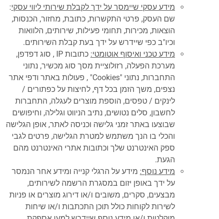
מידע עסקי שיימסר על ידך לקבלת שירותי ליווי עסקי
:
שם העסק, פרטי התקשרות, כתובת, מחזור, הכנסות,
הוצאות, מכירות, תחומי פעילות, שירותים, הלוואות
וכיו"ב כפי שיידרש על ידך בעת קבלת השירותים.
מידע טכני
ואיסוף אוטומטי:
כתובות IP , סוג דפדפן,
מערכת הפעלה, רזולוציית מסך סוג מכשיר, נתוני
התחברות, נתוני "Cookies" , פעולות באתר ודפי אתר
נצפים, משך הזמן בכל דף, לחיצות על כפתורים /
לינקים / טפסים, הוספת מוצרים לעגלה, התחברות
לחשבון, סלים נטושים, נתיב הניווט וגלילה, וחיפושים
שבוצעו באתר זמני גלישה וכניסה לאתר, אופן הגלישה
והכלי בו הנך משתמש למטרת הגלישה, פרטים לגבי
ספק האינטרנט שלך וכתובות אתרי האינטרנט מהם
הגעת.
מידע נוסף:
מידע על הרגלי קנייה ומידע אחר הנמסר
על ידך באופן יזום במסגרת הרשמה לשירותים,
מבצעים, סקרים, משובים ו/או דירוג מוצרים או פניות
לשירות לקוחות כולל תוכן התכתבות ו/או שיחות
מוקלטות ו/או מידע נוסף שיידרש למען אספקת