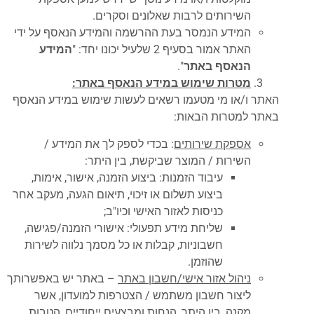
השירותים לרבות שאלונים וסקרים.
המידע הנמסר בעת ההרשמה והמידע הנאסף על ידי
האתר אמור בסעיף 2 שלעיל יכונו יחד: "
המידע
הנאסף באתר
".
מטרות שימוש במידע הנאסף באתר:
האתר ו/או מי מטעמו רשאים לעשות שימוש במידע הנאסף
באתר למטרות הבאות:
אספקת שירותים
: בכדי לספק לך את המידע /
השירות / המוצר שביקשת, בין היתר:
עיבוד הזמנות: ביצוע הזמנה, אישור, אימות,
ביצוע תשלום או זיכוי, תיאום הגעה, מעקב אחר
כניסות לאזור האישי וכיו"ב;
שליחת מידע תפעולי: אישורי הזמנה/פגישה,
חשבוניות, קבלות או כל מסמך נלווה לשירות
שהוזמן.
ניהול אזור אישי/חשבון באתר
– באתר יש באפשרותך
ליצור חשבון משתמש / הצטרפות למועדון, אשר
מקנה, בין היתר, הנחות ומבצעים ייחודיים, הטבות,